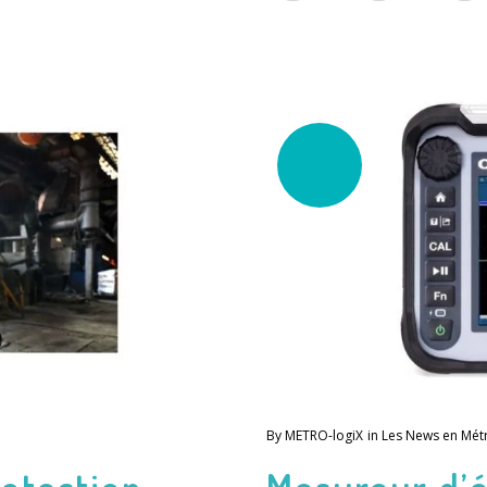
16
MAR
By
METRO-logiX
in
Les News en Mét
otection
Mesureur d’é