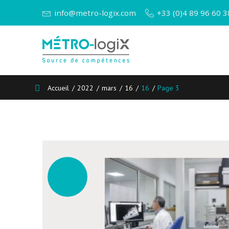
Skip
info@metro-logix.com
+33 (0)4 89 96 60 3
to
content
Accueil
/
2022
/
mars
/
16
/
16
/
Page 3
Jour :
16
16
MAR
mars
2022