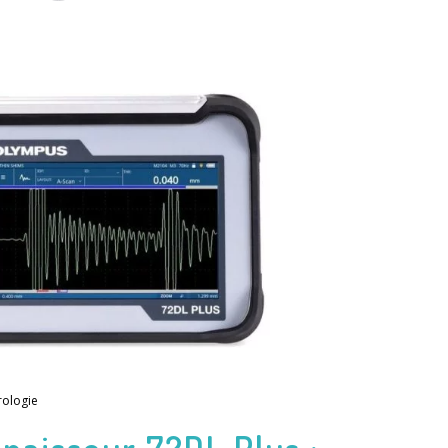
rologie
paisseur 72DL Plus :