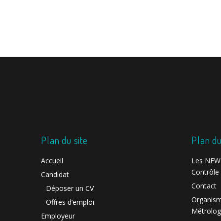
Pagination
des
publications
Plan du site
Plan du
Accueil
Les NEWS
Contrôle 
Candidat
Contact
Déposer un CV
Organism
Offres d’emploi
Métrolog
Employeur