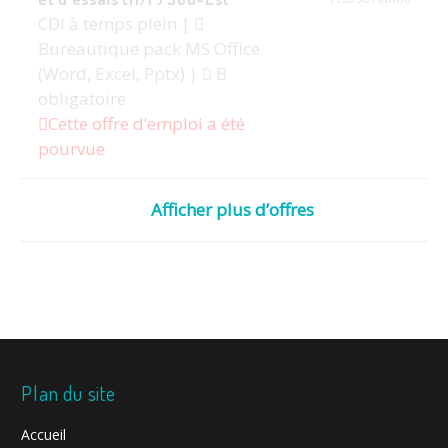
CDI à temps plein |
Bureautique pack MS Office
(Word, Excel, Pptx) |
B
obligatoire
Cette offre d’emploi a été
pourvue
Afficher plus d’offres
Plan du site
Accueil