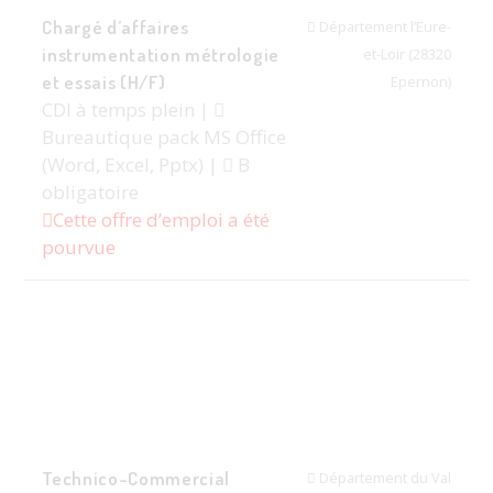
Chargé d’affaires
Département l’Eure-
instrumentation métrologie
et-Loir (28320
et essais (H/F)
Epernon)
CDI à temps plein |
Bureautique pack MS Office
(Word, Excel, Pptx) |
B
obligatoire
Cette offre d’emploi a été
pourvue
Technico-Commercial
Département du Val