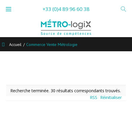
Skip
+33 (0)4 89 96 60 38
to
content
Accueil
/
Commerce Vente Métrologie
Commerce
Vente
Recherche terminée. 30 résultats correspondants trouvés.
Métrologie
RSS
Réinitialiser