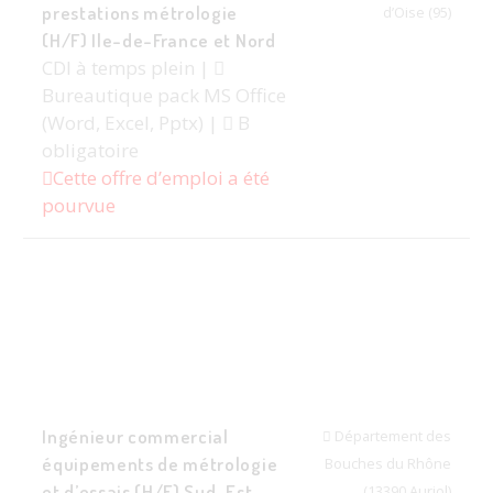
prestations métrologie
d’Oise (95)
(H/F) Ile-de-France et Nord
CDI à temps plein |
Bureautique pack MS Office
(Word, Excel, Pptx) |
B
obligatoire
Cette offre d’emploi a été
pourvue
Ingénieur commercial
Département des
équipements de métrologie
Bouches du Rhône
et d’essais (H/F) Sud-Est
(13390 Auriol)