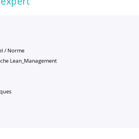
 expert
el / Norme
pproche Lean_Management
iques