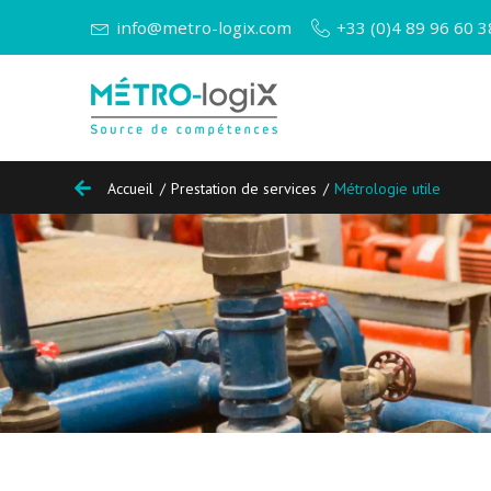
info@metro-logix.com
+33 (0)4 89 96 60 3
Accueil
/
Prestation de services
/
Métrologie utile