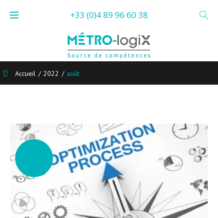
Skip
+33 (0)4 89 96 60 38
to
content
Accueil
/
2022
/
août
Mois :
août
2022
10
AOÛT