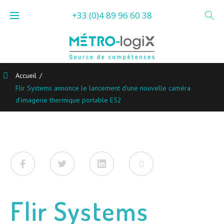
Skip
+33 (0)4 89 96 60 38
to
content
Accueil
/
Flir Systems annonce le lancement d’une nouvelle caméra
d’imagerie thermique portable E52
Facebook
Twitter
LinkedIn
Viadeo
Flir Systems