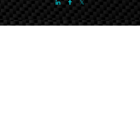
Facebook
Twitter
LinkedIn
array(11) { ["@context"]=> string(18)
"http://schema.org/" ["@type"]=> string(10) "JobPosting"
["datePosted"]=> string(25) "2026-06-
20T11:16:32+02:00" ["title"]=> string(74) "Métrologue
métrologie mesures physiques itinérant (H/F) – Sud-Est"
["description"]=> string(4914) "
Rattaché au Responsable du laboratoire multi grandeurs
physiques (pesage, pression, température, dimensionnel, couple-
force) accrédité COFRAC 17025 et intégré au sein d’une équipe,
vous êtes en relation directe avec le client et devez en assurer la
fidélisation par la qualité de votre travail
…
LE PROFIL RECHERCHÉ