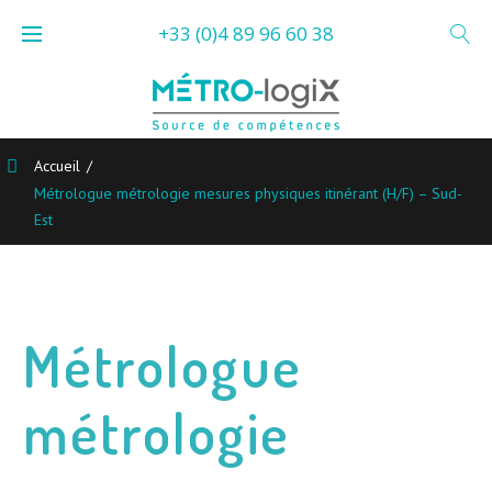
Skip
+33 (0)4 89 96 60 38
to
content
Accueil
/
Métrologue métrologie mesures physiques itinérant (H/F) – Sud-
Est
Métrologue
métrologie