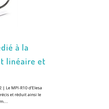
dié à la
 linéaire et
2 | Le MPI-R10 d’Elesa
cis et réduit ainsi le
um.…