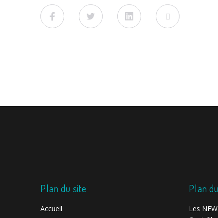
Facebook
Twitter
LinkedIn
Viadeo
Plan du site
Plan du
Accueil
Les NEWS