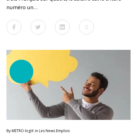
numéro un…
Facebook
Twitter
LinkedIn
Viadeo
22
JUIL
By
METRO-logiX
in
Les News Emplois