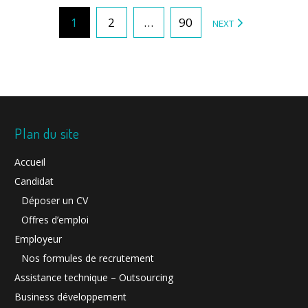
Pagination
1
2
…
90
NEXT
des
publications
Plan du site
Accueil
Candidat
Déposer un CV
Offres d’emploi
Employeur
Nos formules de recrutement
Assistance technique – Outsourcing
Business développement