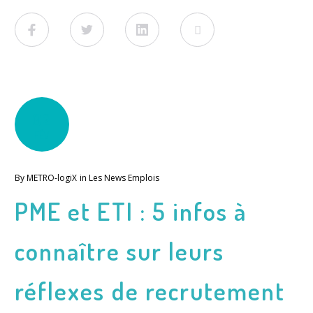
Facebook
Twitter
LinkedIn
Viadeo
02
FÉV
By
METRO-logiX
in
Les News Emplois
PME et ETI : 5 infos à
connaître sur leurs
réflexes de recrutement