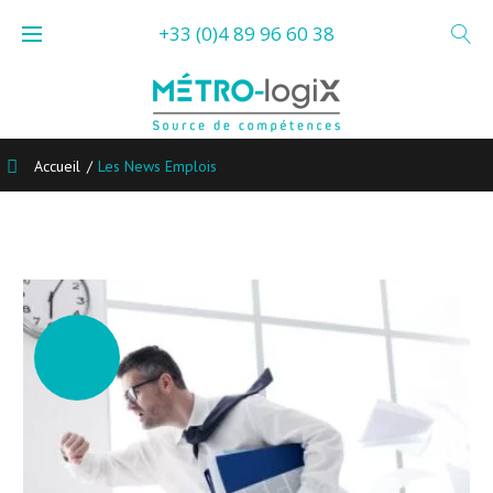
Skip
+33 (0)4 89 96 60 38
to
content
Accueil
/
Les News Emplois
Catégorie :
Les
News
13
Emplois
FÉV